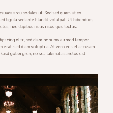
esuada arcu sodales ut. Sed sed quam ut ex
 ligula sed ante blandit volutpat. Ut bibendum,
metus, nec dapibus risus risus quis lectus.
dipscing elitr, sed diam nonumy eirmod tempor
m erat, sed diam voluptua. At vero eos et accusam
a kasd gubergren, no sea takimata sanctus est