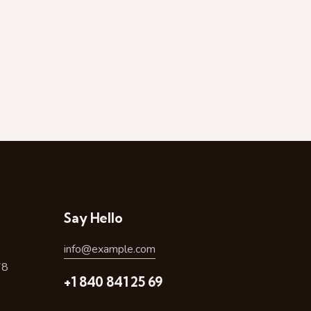
Say Hello
info@example.com
78
+1 840 841 25 69