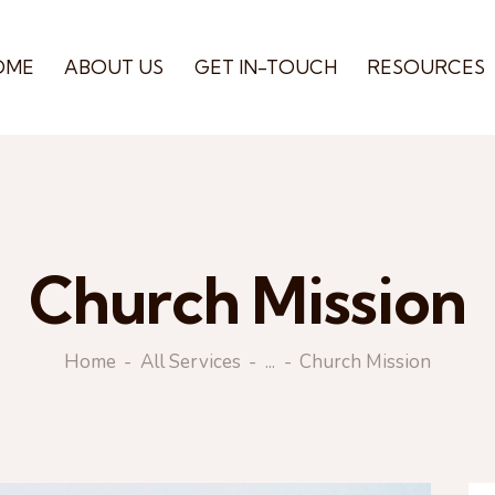
OME
ABOUT US
GET IN-TOUCH
RESOURCES
Church Mission
Home
All Services
...
Church Mission