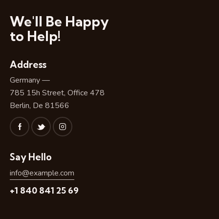
We'll Be Happy
to Help!
Address
Germany —
785 15h Street, Office 478
Berlin, De 81566
Say Hello
info@example.com
+1 840 841 25 69